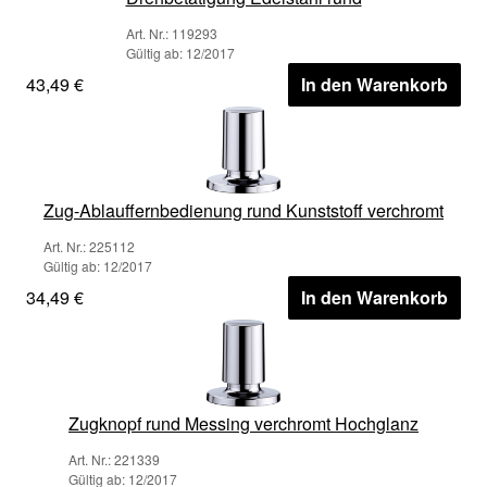
Art. Nr.: 119293
Gültig ab: 12/2017
43,49 €
In den Warenkorb
Zug-Ablauffernbedienung rund Kunststoff verchromt
Art. Nr.: 225112
Gültig ab: 12/2017
34,49 €
In den Warenkorb
Zugknopf rund Messing verchromt Hochglanz
Art. Nr.: 221339
Gültig ab: 12/2017