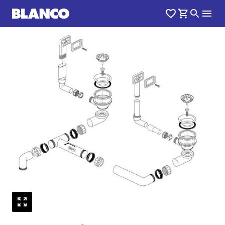
1
0
/