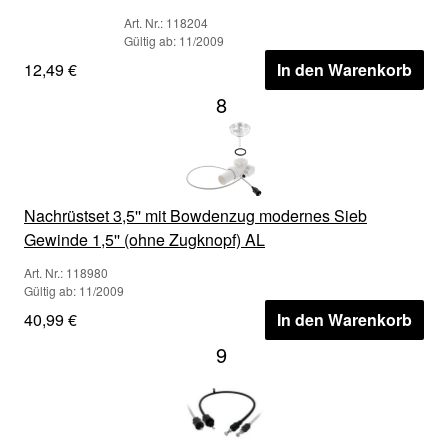
Art. Nr.: 118204
Gültig ab: 11/2009
12,49 €
In den Warenkorb
8
Nachrüstset 3,5'' mit Bowdenzug modernes Sieb
Gewinde 1,5'' (ohne Zugknopf) AL
Art. Nr.: 118980
Gültig ab: 11/2009
40,99 €
In den Warenkorb
9