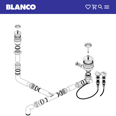
1
0
/