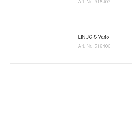
Art. Nr.: 518407
LINUS-S Vario
Art. Nr.: 518406