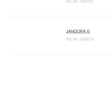
Art. Nr.: 523121
JANDORA-S
Art. Nr.: 526614