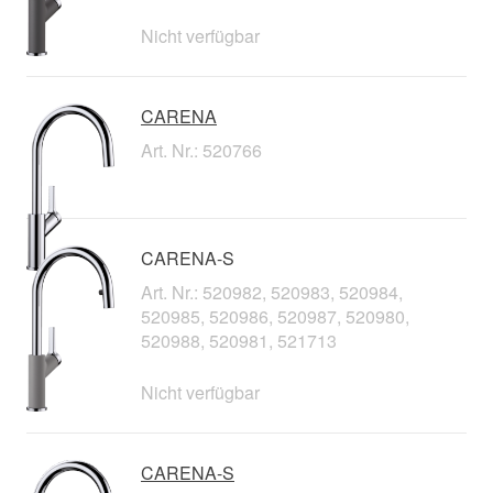
Nicht verfügbar
CARENA
Art. Nr.: 520766
CARENA-S
Art. Nr.: 520982, 520983, 520984,
520985, 520986, 520987, 520980,
520988, 520981, 521713
Nicht verfügbar
CARENA-S