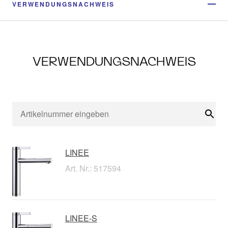
VERWENDUNGSNACHWEIS
VERWENDUNGSNACHWEIS
Suc
LINEE
Art. Nr.: 517594
LINEE-S