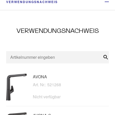
VERWENDUNGSNACHWEIS
VERWENDUNGSNACHWEIS
Suc
AVONA
Art. Nr.: 521268
Nicht verfügbar