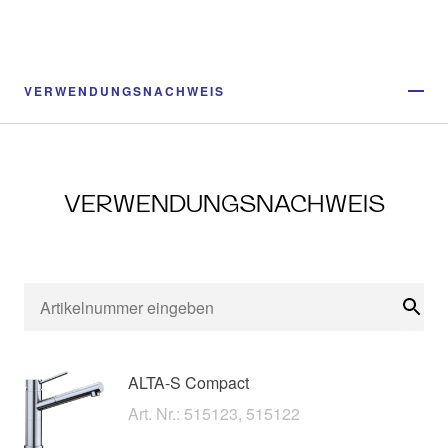
VERWENDUNGSNACHWEIS
VERWENDUNGSNACHWEIS
Suc
ALTA-S Compact
Art. Nr.: 515123, 515122