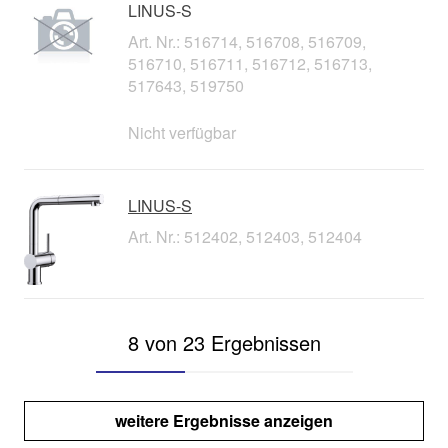
LINUS-S
Art. Nr.: 516714, 516708, 516709,
516710, 516711, 516712, 516713,
517643, 519750
Nicht verfügbar
LINUS-S
Art. Nr.: 512402, 512403, 512404
8 von 23 Ergebnissen
weitere Ergebnisse anzeigen