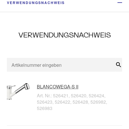
VERWENDUNGSNACHWEIS
VERWENDUNGSNACHWEIS
Suc
BLANCOWEGA-S II
Art. Nr.: 526421, 526420, 526424,
526423, 526422, 526428, 526982,
526983