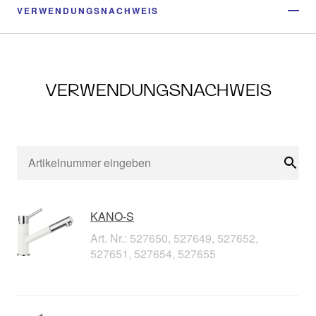
VERWENDUNGSNACHWEIS
VERWENDUNGSNACHWEIS
Suc
KANO-S
Art. Nr.: 527650, 527649, 527652,
527651, 527654, 527655