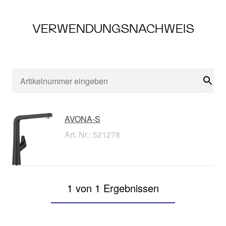
VERWENDUNGSNACHWEIS
Suc
AVONA-S
Art. Nr.: 521278
1 von 1 Ergebnissen