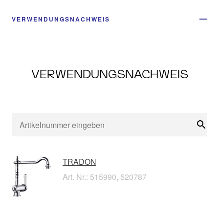
VERWENDUNGSNACHWEIS
VERWENDUNGSNACHWEIS
Suc
TRADON
Art. Nr.: 515990, 520787