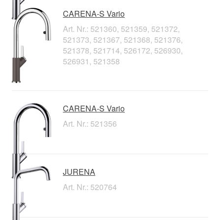
CARENA-S Vario
Art. Nr.: 521360, 521359, 521372,
521373, 521367, 521368, 521376,
521378, 521714, 526172, 526930,
526931, 521358
CARENA-S Vario
Art. Nr.: 521356
JURENA
Art. Nr.: 520764