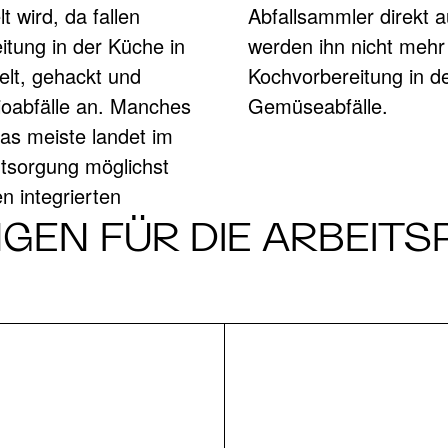
itung in der Küche in
n echter Clou für die
MLER FÜR DI
lt, gehackt und
 und weg sind die
ioabfälle an. Manches
Gemüseabfälle.
das meiste landet im
ATTE
Entsorgung möglichst
n integrierten
GEN FÜR DIE ARBEITS