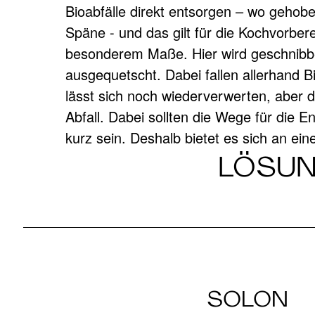
Bioabfälle direkt entsorgen – wo gehobelt wird, da fallen
Abfallsammler direkt auf der Arbeitsplatte einzubauen. Sie
Späne - und das gilt für die Kochvorbere
werden ihn nicht mehr missen wollen. Ei
ABFALLSAM
besonderem Maße. Hier wird geschnibbe
Kochvorbereitung in der Küche. Ein Wisch –
ausgequetscht. Dabei fallen allerhand B
lässt sich noch wiederverwerten, aber 
ARBEITSPL
Abfall. Dabei sollten die Wege für die 
kurz sein. Deshalb bietet es sich an eine
LÖSUN
SOLON