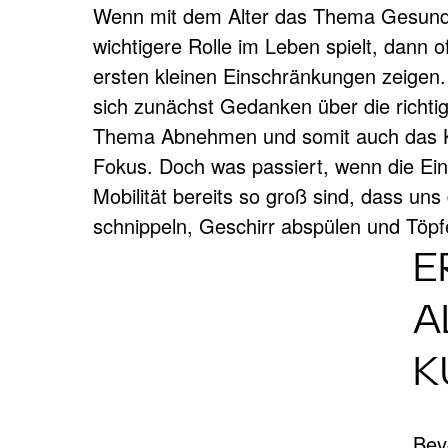
Wenn mit dem Alter das Thema Gesund
einfach von der Hand geht? In einer ge
wichtigere Rolle im Leben spielt, dann oft
können diese eigentlich einfachen Tä
ALTERSGER
ersten kleinen Einschränkungen zeigen
Menschen zu einem Kraftakt werden. D
sich zunächst Gedanken über die richt
sein. Wir zeigen Ihnen ein paar wenige S
Thema Abnehmen und somit auch das K
Fokus. Doch was passiert, wenn die Ei
So beginnen Sie richtig!
Mobilität bereits so groß sind, dass u
schnippeln, Geschirr abspülen und Töpf
E
A
K
Bev