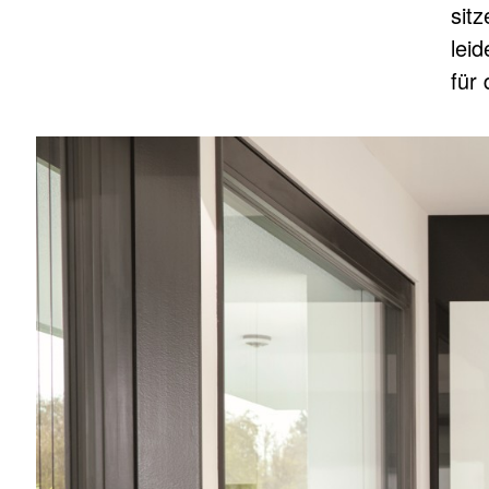
sit
lei
für