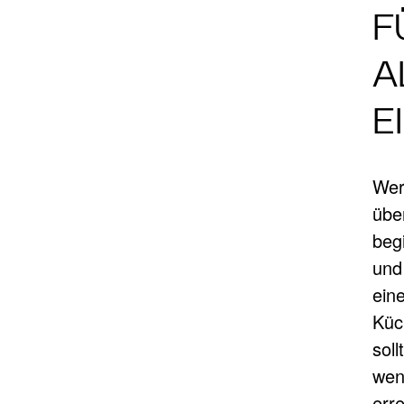
F
A
E
Wer 
über
begi
und
ein
Küc
sol
wen
err