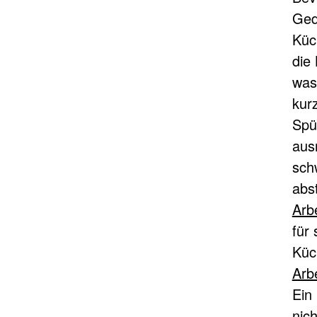
Ged
Küc
die
was
kur
Spü
aus
sch
abs
Arb
für 
Küc
Arb
Ein
nich