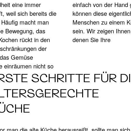
heit eine immer
wöhnlichen Küche
, weil sich bereits die
tigkeiten für ältere
ECHTE KÜCHE
. Häufig macht man
as muss aber nicht
ige Bewegung, das
tellschrauben, mit
ochen rückt in den
denen Sie Ihre
nschränkungen der
ns das Gemüse
e einräumen nicht so
RSTE SCHRITTE FÜR D
LTERSGERECHTE
ÜCHE
or man die alte Küche herausreißt, sollte man sich