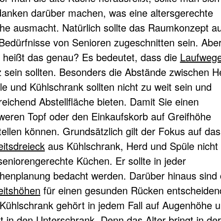
anken darüber machen, was eine altersgerechte
he ausmacht. Natürlich sollte das Raumkonzept au
 Bedürfnisse von Senioren zugeschnitten sein. Abe
 heißt das genau? Es bedeutet, dass die
Laufweg
z sein sollten. Besonders die Abstände zwischen H
le und Kühlschrank sollten nicht zu weit sein und
reichend Abstellfläche bieten. Damit Sie einen
weren Topf oder den Einkaufskorb auf Greifhöhe
tellen können. Grundsätzlich gilt der Fokus auf das
eitsdreieck
aus Kühlschrank, Herd und Spüle nicht
seniorengerechte Küchen. Er sollte in jeder
henplanung bedacht werden. Darüber hinaus sind 
eitshöhen
für einen gesunden Rücken entscheiden
 Kühlschrank gehört in jedem Fall auf Augenhöhe 
t in den Unterschrank. Denn das Alter bringt in der