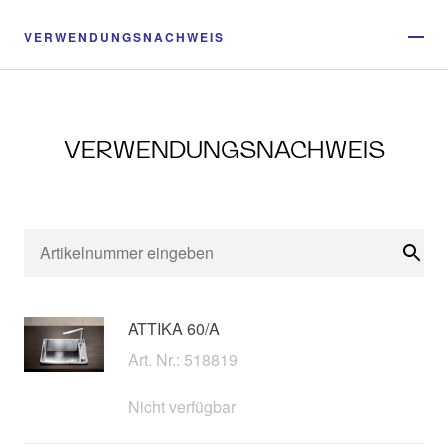
VERWENDUNGSNACHWEIS
VERWENDUNGSNACHWEIS
Suc
ATTIKA 60/A
Art. Nr.: 518819
Nicht verfügbar