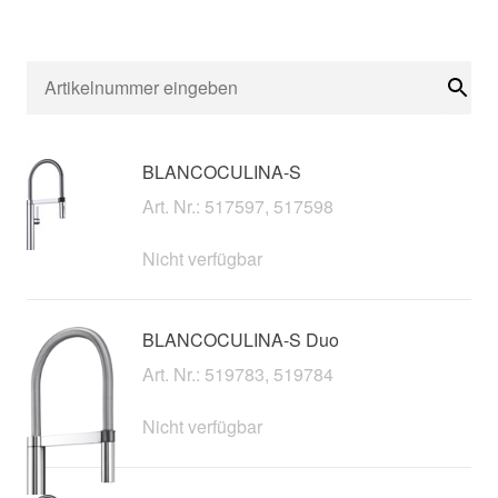
Suc
BLANCOCULINA-S
Art. Nr.: 517597, 517598
Nicht verfügbar
BLANCOCULINA-S Duo
Art. Nr.: 519783, 519784
Nicht verfügbar