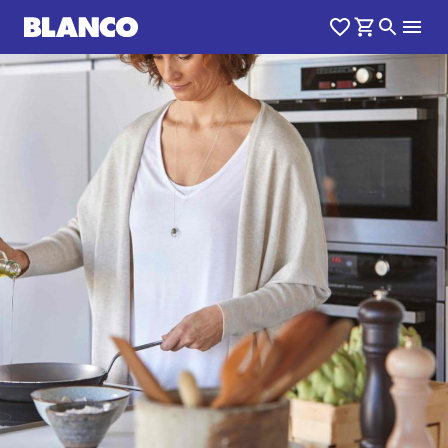
1
0
/