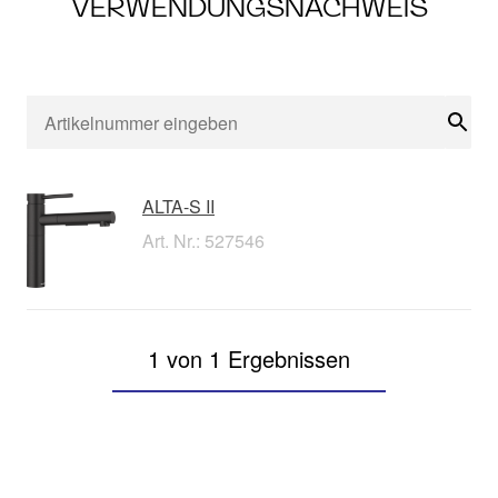
VERWENDUNGSNACHWEIS
Suc
ALTA-S II
Art. Nr.: 527546
1 von 1 Ergebnissen