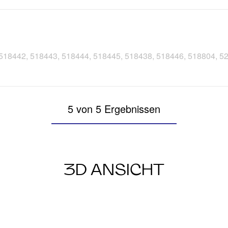
0, 518442, 518443, 518444, 518445, 518438, 518446, 518804, 
5 von 5 Ergebnissen
3D ANSICHT