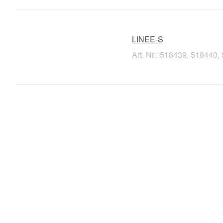
LINEE-S
Art. Nr.: 518439, 51844