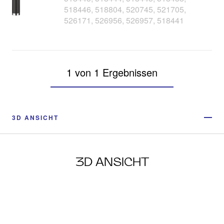
518446, 518804, 520745, 521705,
526171, 526956, 526957, 518441
1 von 1 Ergebnissen
3D ANSICHT
3D ANSICHT